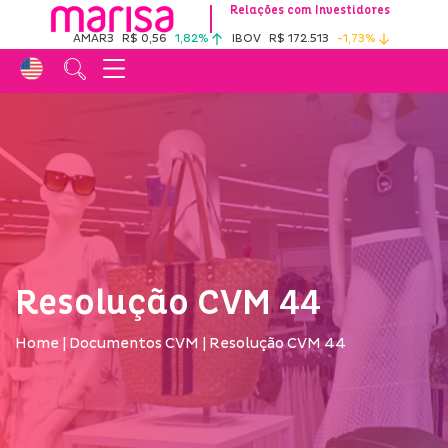
Relações com Investidores
AMAR3
R$ 0,56
1,82%
IBOV
R$ 172.513
-1,73%
Resolução CVM 44
Home
|
Documentos CVM
|
Resolução CVM 44