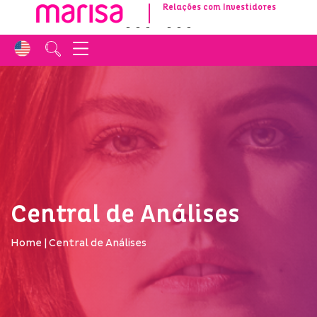
Relações com Investidores
-
-
-
-
-
-
Central de Análises
Home
|
Central de Análises