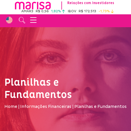
Relações com Investidores
AMAR3
R$ 0,56
1,82%
IBOV
R$ 172.513
-1,73%
Planilhas e
Fundamentos
Home
|
Informações Financeiras
|
Planilhas e Fundamentos