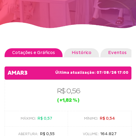
Cotações e Gráficos
Histórico
Eventos
AMAR3
Última atualização:
07/08/26 17:00
R$ 0,56
(
+1,82 %
)
R$ 0,57
R$ 0,54
MÁXIMO:
MÍNIMO:
R$ 0,55
164.827
ABERTURA:
VOLUME: