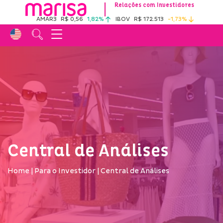
Relações com Investidores
AMAR3
R$ 0,56
1,82%
IBOV
R$ 172.513
-1,73%
Central de Análises
Home
|
Para o Investidor
|
Central de Análises